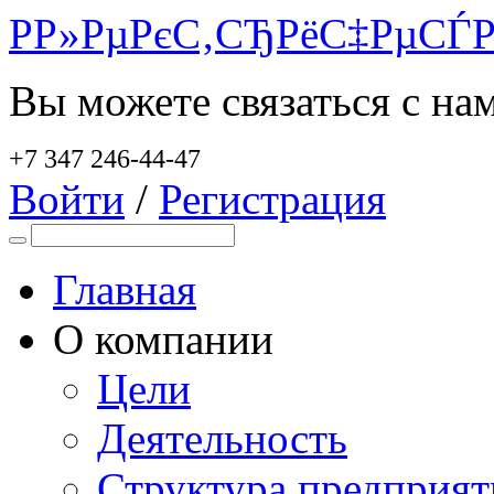
Р­Р»РµРєС‚СЂРёС‡РµСЃР
Вы можете связаться с на
+7 347 246-44-47
Войти
/
Регистрация
Главная
О компании
Цели
Деятельность
Структура предприят