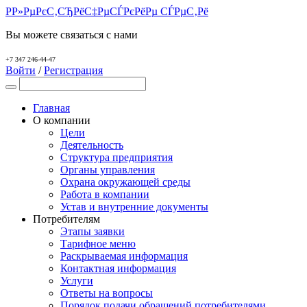
Р­Р»РµРєС‚СЂРёС‡РµСЃРєРёРµ СЃРµС‚Рё
Вы можете связаться с нами
+7 347 246-44-47
Войти
/
Регистрация
Главная
О компании
Цели
Деятельность
Структура предприятия
Органы управления
Охрана окружающей среды
Работа в компании
Устав и внутренние документы
Потребителям
Этапы заявки
Тарифное меню
Раскрываемая информация
Контактная информация
Услуги
Ответы на вопросы
Порядок подачи обращений потребителями