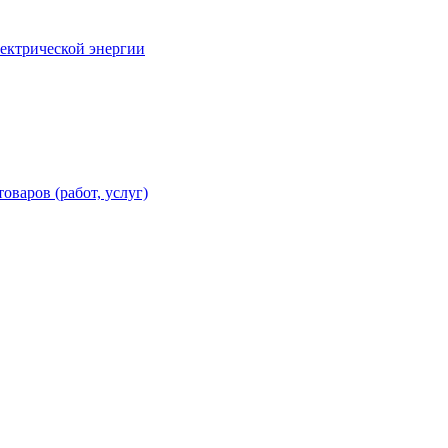
лектрической энергии
оваров (работ, услуг)