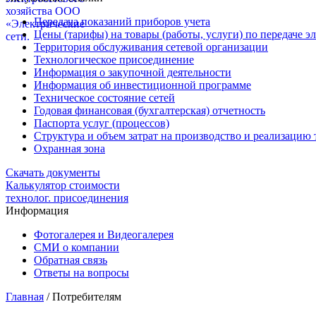
Передача показаний приборов учета
Цены (тарифы) на товары (работы, услуги) по передаче э
Территория обслуживания сетевой организации
Технологическое присоединение
Информация о закупочной деятельности
Информация об инвестиционной программе
Техническое состояние сетей
Годовая финансовая (бухгалтерская) отчетность
Паспорта услуг (процессов)
Структура и объем затрат на производство и реализацию т
Охранная зона
Скачать документы
Калькулятор стоимости
технолог. присоединения
Информация
Фотогалерея и Видеогалерея
СМИ о компании
Обратная связь
Ответы на вопросы
Главная
/ Потребителям