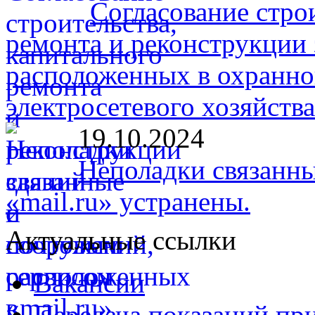
Согласование стро
ремонта и реконструкции 
расположенных в охранно
электросетевого хозяйств
19.10.2024
Неполадки связанны
«mail.ru» устранены.
Актуальные ссылки
Вакансии
Передача показаний пр