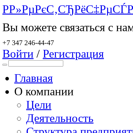
Р­Р»РµРєС‚СЂРёС‡РµСЃР
Вы можете связаться с на
+7 347 246-44-47
Войти
/
Регистрация
Главная
О компании
Цели
Деятельность
Структура предприят