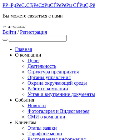
Р­Р»РµРєС‚СЂРёС‡РµСЃРєРёРµ СЃРµС‚Рё
Вы можете связаться с нами
+7 347 246-44-47
Войти
/
Регистрация
Главная
О компании
Цели
Деятельность
Структура предприятия
Органы управления
Охрана окружающей среды
Работа в компании
Устав и внутренние документы
События
Новости
Фотогалерея и Видеогалерея
СМИ о компании
Клиентам
Этапы заявки
Тарифное меню
Раскрываемая информация