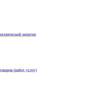
лектрической энергии
оваров (работ, услуг)