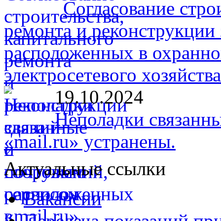
Согласование стро
ремонта и реконструкции 
расположенных в охранно
электросетевого хозяйств
19.10.2024
Неполадки связанны
«mail.ru» устранены.
Актуальные ссылки
Вакансии
Передача показаний пр