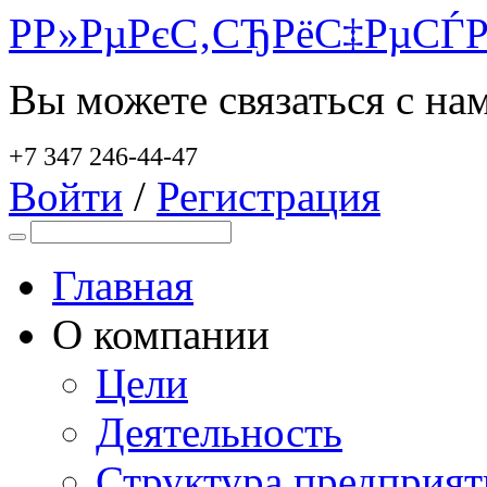
Р­Р»РµРєС‚СЂРёС‡РµСЃР
Вы можете связаться с на
+7 347 246-44-47
Войти
/
Регистрация
Главная
О компании
Цели
Деятельность
Структура предприят