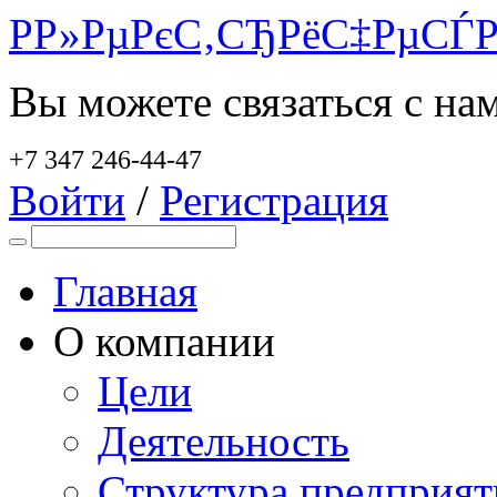
Р­Р»РµРєС‚СЂРёС‡РµСЃР
Вы можете связаться с на
+7 347 246-44-47
Войти
/
Регистрация
Главная
О компании
Цели
Деятельность
Структура предприят