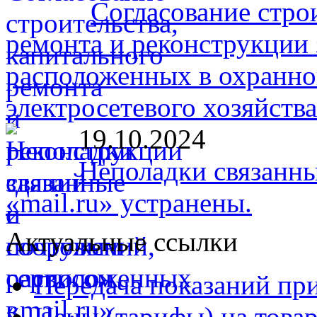
Согласование стро
ремонта и реконструкции 
расположенных в охранно
электросетевого хозяйств
19.10.2024
Неполадки связанны
«mail.ru» устранены.
Актуальные ссылки
Передача показаний пр
Цены (тарифы) на товар