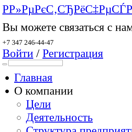
Р­Р»РµРєС‚СЂРёС‡РµСЃР
Вы можете связаться с на
+7 347 246-44-47
Войти
/
Регистрация
Главная
О компании
Цели
Деятельность
Структура предприят