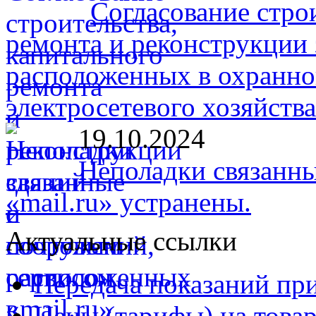
Согласование стро
ремонта и реконструкции 
расположенных в охранно
электросетевого хозяйств
19.10.2024
Неполадки связанны
«mail.ru» устранены.
Актуальные ссылки
Передача показаний пр
Цены (тарифы) на товар