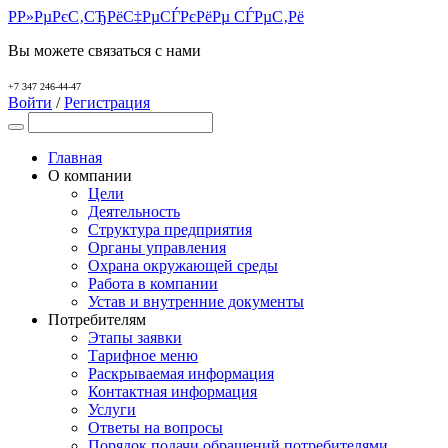
Р­Р»РµРєС‚СЂРёС‡РµСЃРєРёРµ СЃРµС‚Рё
Вы можете связаться с нами
+7 347 246-44-47
Войти
/
Регистрация
Главная
О компании
Цели
Деятельность
Структура предприятия
Органы управления
Охрана окружающей среды
Работа в компании
Устав и внутренние документы
Потребителям
Этапы заявки
Тарифное меню
Раскрываемая информация
Контактная информация
Услуги
Ответы на вопросы
Порядок подачи обращений потребителями