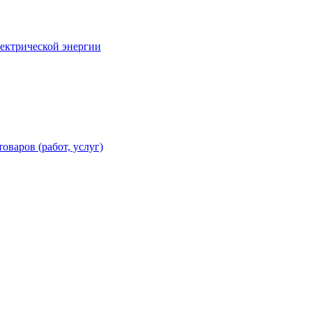
лектрической энергии
оваров (работ, услуг)