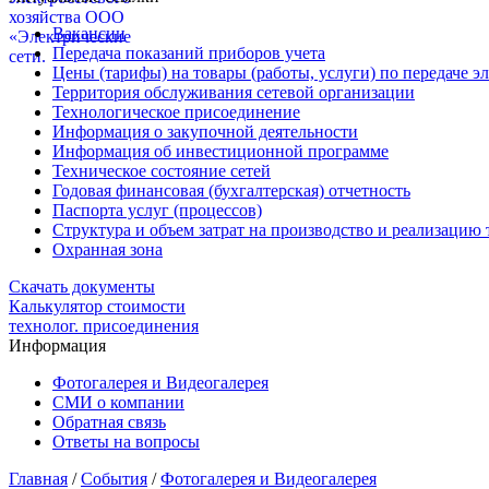
Вакансии
Передача показаний приборов учета
Цены (тарифы) на товары (работы, услуги) по передаче э
Территория обслуживания сетевой организации
Технологическое присоединение
Информация о закупочной деятельности
Информация об инвестиционной программе
Техническое состояние сетей
Годовая финансовая (бухгалтерская) отчетность
Паспорта услуг (процессов)
Структура и объем затрат на производство и реализацию т
Охранная зона
Скачать документы
Калькулятор стоимости
технолог. присоединения
Информация
Фотогалерея и Видеогалерея
СМИ о компании
Обратная связь
Ответы на вопросы
Главная
/
События
/
Фотогалерея и Видеогалерея