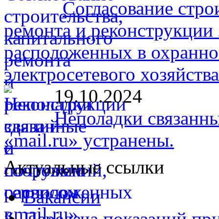
Согласование стро
ремонта и реконструкции 
расположенных в охранно
электросетевого хозяйств
19.10.2024
Неполадки связанны
«mail.ru» устранены.
Актуальные ссылки
Вакансии
Передача показаний пр