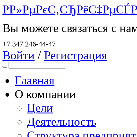
Р­Р»РµРєС‚СЂРёС‡РµСЃР
Вы можете связаться с на
+7 347 246-44-47
Войти
/
Регистрация
Главная
О компании
Цели
Деятельность
Структура предприят